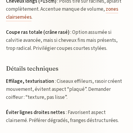
Cheveux longs (>15cm)
: Poids tire sur racines, aplatit
complètement. Accentue manque de volume,
zones
clairsemées
.
Coupe ras totale (crâne rasé)
: Option assumée si
calvitie avancée, mais si cheveux fins mais présents,
trop radical. Privilégier coupes courtes stylées.
Détails techniques
Effilage, texturisation
: Ciseaux effileurs, rasoir créent
mouvement, évitent aspect “plaqué”. Demander
coiffeur : “texture, pas lisse”.
Éviter lignes droites nettes
: Favorisent aspect
clairsemé. Préférer dégradés, franges déstructurées.