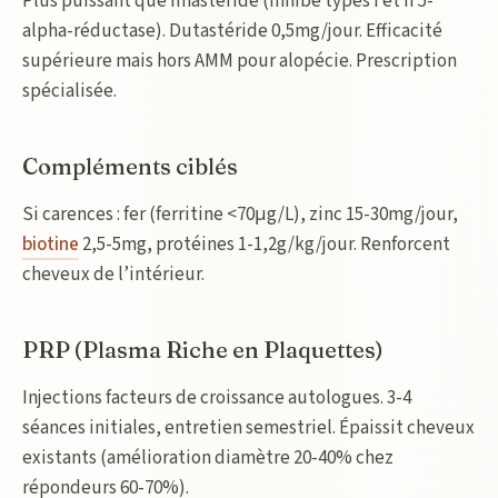
Plus puissant que finastéride (inhibe types I et II 5-
alpha-réductase). Dutastéride 0,5mg/jour. Efficacité
supérieure mais hors AMM pour alopécie. Prescription
spécialisée.
Compléments ciblés
Si carences : fer (ferritine <70μg/L), zinc 15-30mg/jour,
biotine
2,5-5mg, protéines 1-1,2g/kg/jour. Renforcent
cheveux de l’intérieur.
PRP (Plasma Riche en Plaquettes)
Injections facteurs de croissance autologues. 3-4
séances initiales, entretien semestriel. Épaissit cheveux
existants (amélioration diamètre 20-40% chez
répondeurs 60-70%).