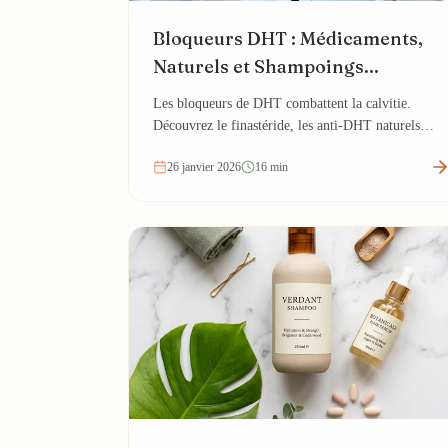
Bloqueurs DHT : Médicaments,
Naturels et Shampoings...
Les bloqueurs de DHT combattent la calvitie.
Découvrez le finastéride, les anti-DHT naturels
(saw palmetto), les shampoings anti-DHT et leur
26 janvier 2026
16 min
efficacité...