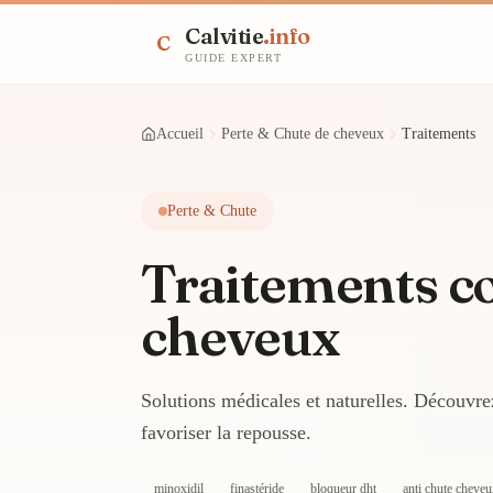
Calvitie
.info
C
GUIDE EXPERT
Accueil
Perte & Chute de cheveux
Traitements
Perte & Chute
Traitements co
cheveux
Solutions médicales et naturelles. Découvrez
favoriser la repousse.
minoxidil
finastéride
bloqueur dht
anti chute cheve