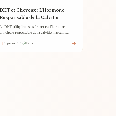
DHT et Cheveux : L'Hormone
Responsable de la Calvitie
La DHT (dihydrotestostérone) est l'hormone
principale responsable de la calvitie masculine.
Découvrez son rôle et comment la bloquer
26 janvier 2026
15 min
efficacement.