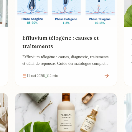
Effluvium télogène : causes et
traitements
Effluvium télogène : causes, diagnostic, traitements
et délai de repousse. Guide dermatologue complet
sur cette chute de cheveux diffuse et réversible.
11 mai 2026
12 min