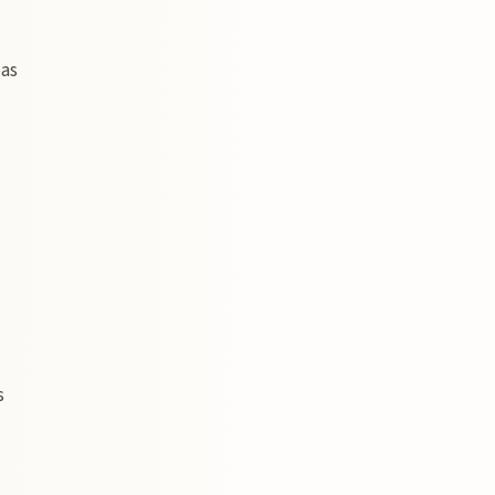
pas
s