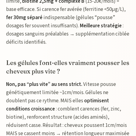
limité,
biotine 2,5mg + complexe B
(15-20€/mois) =
base efficace. Si carence fer avérée (ferritine <50μg/L),
fer 30mg séparé
indispensable (gélules “pousse”
dosages fer souvent insuffisants).
Meilleure stratégie
:
dosages sanguins préalables → supplémentation ciblée
déficits identifiés.
Les gélules font-elles vraiment pousser les
cheveux plus vite ?
Non, pas “plus vite” au sens strict.
Vitesse pousse
génétiquement limitée ~1cm/mois. Gélules ne
doublent pas ce rythme. MAIS elles
optimisent
conditions croissance
: comblent carences (fer, zinc,
biotine), renforcent structure (acides aminés),
réduisent casse. Résultat : cheveux poussent 1cm/mois
MAIS se cassent moins → rétention longueur maximisée