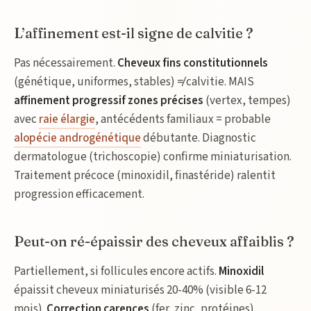
L’affinement est-il signe de calvitie ?
Pas nécessairement.
Cheveux fins constitutionnels
(génétique, uniformes, stables) ≠ calvitie. MAIS
affinement progressif zones précises
(vertex, tempes)
avec
raie élargie
, antécédents familiaux = probable
alopécie androgénétique
débutante. Diagnostic
dermatologue (trichoscopie) confirme miniaturisation.
Traitement précoce (minoxidil, finastéride) ralentit
progression efficacement.
Peut-on ré-épaissir des cheveux affaiblis ?
Partiellement, si follicules encore actifs.
Minoxidil
épaissit cheveux miniaturisés 20-40% (visible 6-12
mois).
Correction carences
(fer, zinc, protéines)