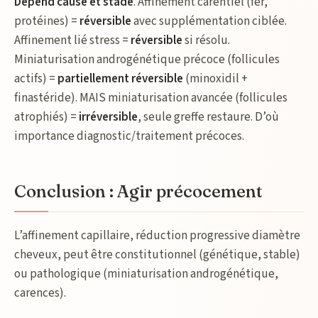
Dépend cause et stade
. Affinement carentiel (fer,
protéines) =
réversible
avec supplémentation ciblée.
Affinement lié stress =
réversible
si résolu.
Miniaturisation androgénétique précoce (follicules
actifs) =
partiellement réversible
(minoxidil +
finastéride). MAIS miniaturisation avancée (follicules
atrophiés) =
irréversible
, seule greffe restaure. D’où
importance diagnostic/traitement précoces.
Conclusion : Agir précocement
L’affinement capillaire, réduction progressive diamètre
cheveux, peut être constitutionnel (génétique, stable)
ou pathologique (miniaturisation androgénétique,
carences).