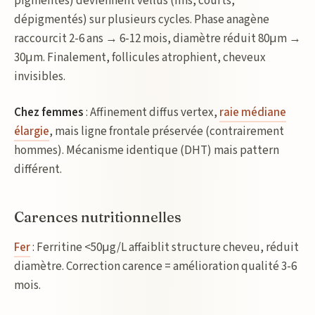
pigmentés) deviennent vellus (fins, courts,
dépigmentés) sur plusieurs cycles. Phase anagène
raccourcit 2-6 ans → 6-12 mois, diamètre réduit 80μm →
30μm. Finalement, follicules atrophient, cheveux
invisibles.
Chez femmes
: Affinement diffus vertex,
raie médiane
élargie
, mais ligne frontale préservée (contrairement
hommes). Mécanisme identique (DHT) mais pattern
différent.
Carences nutritionnelles
Fer
: Ferritine <50μg/L affaiblit structure cheveu, réduit
diamètre. Correction carence = amélioration qualité 3-6
mois.