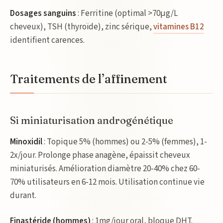
Dosages sanguins
: Ferritine (optimal >70μg/L
cheveux), TSH (thyroïde), zinc sérique,
vitamines B12
identifient carences.
Traitements de l’affinement
Si miniaturisation androgénétique
Minoxidil
: Topique 5% (hommes) ou 2-5% (femmes), 1-
2x/jour. Prolonge phase anagène, épaissit cheveux
miniaturisés. Amélioration diamètre 20-40% chez 60-
70% utilisateurs en 6-12 mois. Utilisation continue vie
durant.
Finastéride (hommes)
: 1mg/jour oral, bloque DHT.